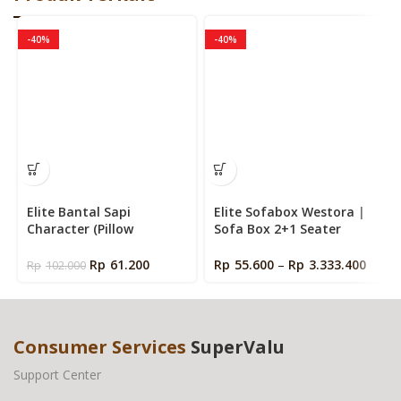
-40%
-40%
Elite Bantal Sapi
Elite Sofabox Westora |
Character (Pillow
Sofa Box 2+1 Seater
Character) 50 X 70 cm
Minimalis
Rp
61.200
Rp
55.600
–
Rp
3.333.400
Rp
102.000
Consumer Services
SuperValu
Support Center