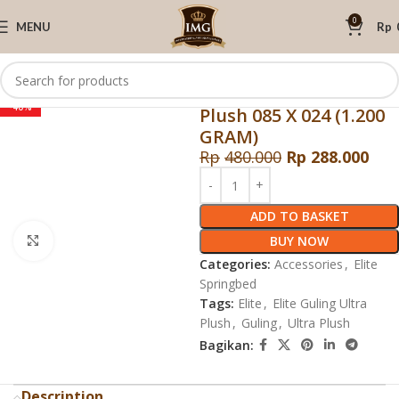
0
MENU
Rp
Home
Elite Springbed
Accessories
Elite Guling Ultra
-40%
Plush 085 X 024 (1.200
GRAM)
Rp
480.000
Rp
288.000
ADD TO BASKET
BUY NOW
Click to enlarge
Categories:
Accessories
,
Elite
Springbed
Tags:
Elite
,
Elite Guling Ultra
Plush
,
Guling
,
Ultra Plush
Bagikan:
Description