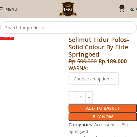
0
MENU
Rp
Click to enlarge
Home
Elite Springbed
Accessories
Elite Travel Blanket –
-62%
Selimut Tidur Polos-
Solid Colour By Elite
Springbed
Rp
500.000
Rp
189.000
WARNA
ADD TO BASKET
BUY NOW
Categories:
Accessories
,
Elite
Springbed