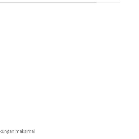
k
ukungan maksimal