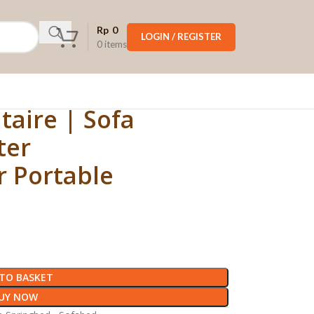
Rp
0
LOGIN / REGISTER
0
items
itaire | Sofa
ter
r Portable
TO BASKET
UY NOW