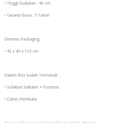
• Tinggi Dudukan : 40 cm
• Garansi Busa : 5 Tahun
Dimensi Packaging :
• 45 x 45 x 110 cm
Dalam Box Sudah Termasuk :
• Sofabed Solitaire + Footrest
• Cutter Pembuka
Segera Unboxing maksimal 3 hari setelah diterima