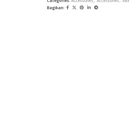
Categories:
Accessories
,
Accessories
,
Eli
Bagikan: