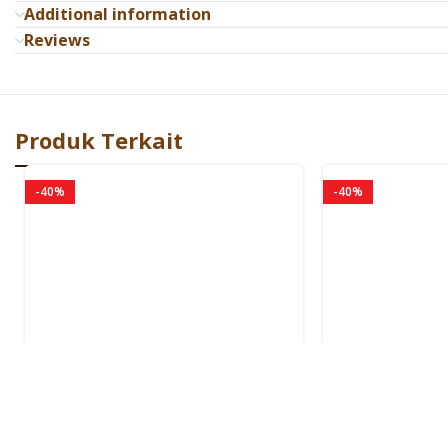
Additional information
Reviews
Catatan :
• Pengiriman seluruh Indonesia (kecuali Papua dan kepulauan)
Produk Terkait
• Terdapat kemungkinan perbedaan ±2cm terhadap ukuran yang te
• Diamkan sofabed mengembang dengan sendirinya selama 72 Jam 
-40%
-40%
• Disarankan untuk tidak menyimpan sofabed lebih dari 7 hari di d
• Garansi Busa 5 Tahun (syarat dan ketentuan berlaku)
• Wajib melampirkan video unboxing apabila terdapat ketidaksesua
• Pengiriman dilakukan di hari kerja Senin – Sabtu. Minggu libur