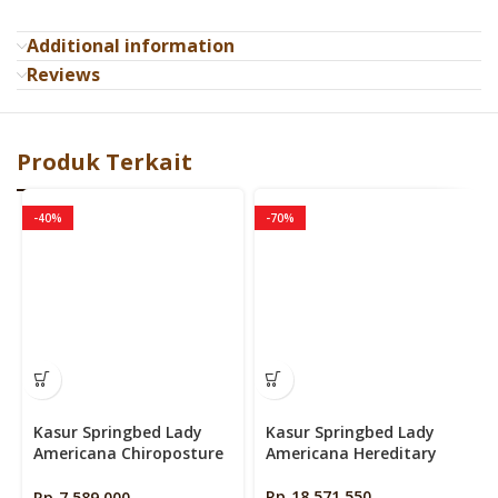
Additional information
Reviews
Produk Terkait
-40%
-70%
Kasur Springbed Lady
Kasur Springbed Lady
Americana Chiroposture
Americana Hereditary
Mattress Only
Rp
18.571.550
–
Rp
7.589.000
–