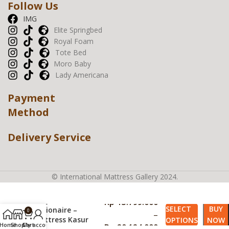
Follow Us
IMG
Elite Springbed
Royal Foam
Tote Bed
Moro Baby
Lady Americana
Payment
Method
Delivery Service
© International Mattress Gallery 2024.
Lady Americana
Rp
13.799.000
SELECT
BUY
Millionaire –
0
–
Mattress Kasur
OPTIONS
NOW
Home
Shop
Cart
My account
Rp
20.124.000