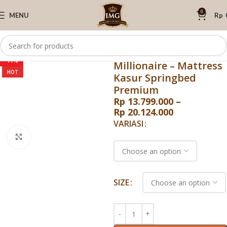
0
MENU
Rp
Home
Lady Americana
Kasur Spring
Lady Americana
-71%
Millionaire – Mattress
HOT
Kasur Springbed
Premium
Rp
13.799.000
–
Rp
20.124.000
VARIASI
Click to enlarge
SIZE