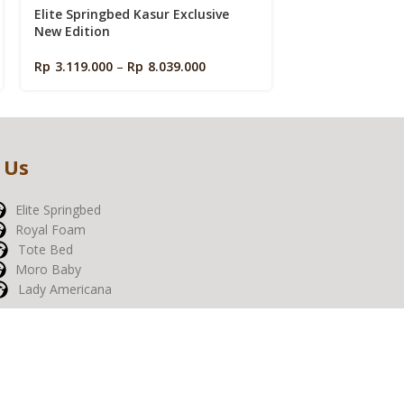
Elite Springbed Kasur Exclusive
Elite Springbed
New Edition
Delight New Edi
Rp
3.119.000
–
Rp
8.039.000
Rp
6.599.000
–
R
 Us
Elite Springbed
Royal Foam
Tote Bed
Moro Baby
Lady Americana