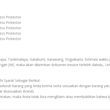
ress Protector
ress Protector
ress Protector
ress Protector
ress Protector
aya, Tasikmalaya, Sukabumi, Karawang, Yogyakarta. Estimasi waktu p
engan JNE, maka akan dikirimkan dokumen invoice terlebih dahulu,. Unt
 Syarat Sebagai Berikut:
n seluruh barang yang Anda terima serta sesuaikan dengan barang ya
at disesuaikan Brand).
tentukan, maka Anda tidak bisa mengklaim atau membuktikan bahwa ba