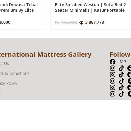
andi Dewasa Tebal
Elite Sofabed Weston | Sofa Bed 2
Premium By Elite
Seater Minimalis | Kasur Portable
Lipat Lantai
9.000
Rp
3.887.778
Rp
4.666.000
ternational Mattress Gallery
Follow
IMG
ut Us
s & Conditions
acy Policy
g
livery Service