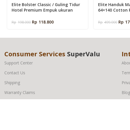
Elite Bolster Classic / Guling Tidur
Elite Handuk M
Hotel Premium Empuk ukuran
64×140 Cotton 
34x97cm
Springbed
Rp
118.800
Rp
17
Rp
198.000
Rp
499.000
Consumer Services
SuperValu
In
Support Center
Abo
Contact Us
Term
Shipping
Priv
Warranty Claims
Blo
Payment Method
De