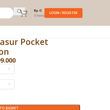
Rp
0
LOGIN / REGISTER
0
items
Kasur Pocket
ion
99.000
TO BASKET