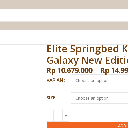
cket Galaxy New Edition
Elite Springbed 
Galaxy New Edit
Rp
10.679.000
–
Rp
14.9
VARIAN
SIZE
ADD 