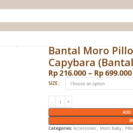
antal Bayi Moro)
Bantal Moro Pill
Capybara (Bantal
Rp
216.000
–
Rp
699.000
SIZE
ADD 
B
Categories:
Accessories
,
Moro Baby
,
Pill