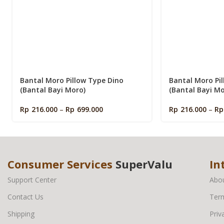
Bantal Moro Pillow Type Dino
Bantal Moro Pi
(Bantal Bayi Moro)
(Bantal Bayi Mo
Rp
216.000
–
Rp
699.000
Rp
216.000
–
Rp
Consumer Services
SuperValu
In
Support Center
Abo
Contact Us
Term
Shipping
Priv