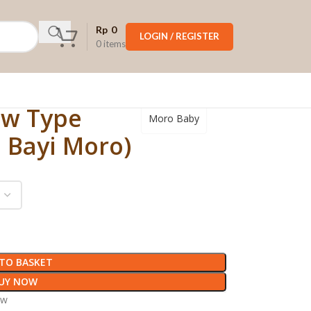
Rp
0
LOGIN / REGISTER
0
items
ow Type
Moro Baby
 Bayi Moro)
TO BASKET
UY NOW
ow