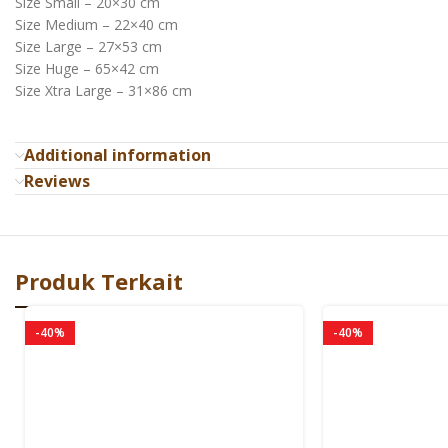
Size Small – 20×30 cm
Size Medium – 22×40 cm
Size Large – 27×53 cm
Size Huge – 65×42 cm
Size Xtra Large – 31×86 cm
Additional information
Reviews
Produk Terkait
-40%
-40%