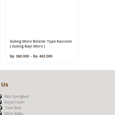
Guling Moro Bolster Type Raccoon
Selimut Moro B
( Guling Bayi Moro )
(Selimut Bayi M
Rp
360.000
–
Rp
463.000
Rp
50
Rp
840.000
 Us
Elite Springbed
Royal Foam
Tote Bed
Moro Baby