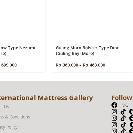
llow Type Nezumi
Guling Moro Bolster Type Dino
ro)
(Guling Bayi Moro)
699.000
Rp
360.000
–
Rp
463.000
ternational Mattress Gallery
Follow
IMG
ut Us
s & Conditions
acy Policy