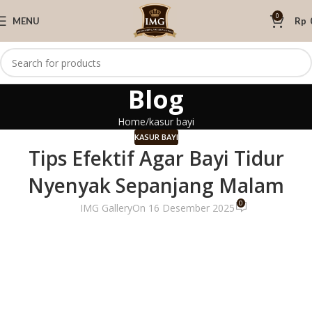
0
MENU
Rp
Blog
Home
kasur bayi
KASUR BAYI
Tips Efektif Agar Bayi Tidur
Nyenyak Sepanjang Malam
0
IMG Gallery
On 16 Desember 2025