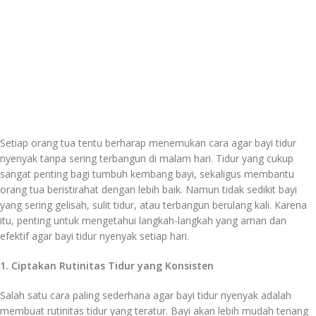
Setiap orang tua tentu berharap menemukan cara agar bayi tidur
nyenyak tanpa sering terbangun di malam hari. Tidur yang cukup
sangat penting bagi tumbuh kembang bayi, sekaligus membantu
orang tua beristirahat dengan lebih baik. Namun tidak sedikit bayi
yang sering gelisah, sulit tidur, atau terbangun berulang kali. Karena
itu, penting untuk mengetahui langkah-langkah yang aman dan
efektif agar bayi tidur nyenyak setiap hari.
1. Ciptakan Rutinitas Tidur yang Konsisten
Salah satu cara paling sederhana agar bayi tidur nyenyak adalah
membuat rutinitas tidur yang teratur. Bayi akan lebih mudah tenang