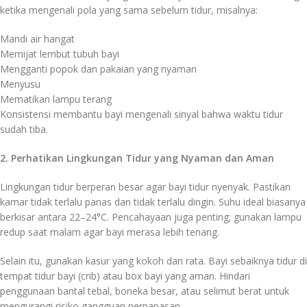
ketika mengenali pola yang sama sebelum tidur, misalnya:
Mandi air hangat
Memijat lembut tubuh bayi
Mengganti popok dan pakaian yang nyaman
Menyusu
Mematikan lampu terang
Konsistensi membantu bayi mengenali sinyal bahwa waktu tidur
sudah tiba.
2. Perhatikan Lingkungan Tidur yang Nyaman dan Aman
Lingkungan tidur berperan besar agar bayi tidur nyenyak. Pastikan
kamar tidak terlalu panas dan tidak terlalu dingin. Suhu ideal biasanya
berkisar antara 22–24°C. Pencahayaan juga penting; gunakan lampu
redup saat malam agar bayi merasa lebih tenang.
Selain itu, gunakan kasur yang kokoh dan rata. Bayi sebaiknya tidur di
tempat tidur bayi (crib) atau box bayi yang aman. Hindari
penggunaan bantal tebal, boneka besar, atau selimut berat untuk
mengurangi risiko gangguan pernapasan.