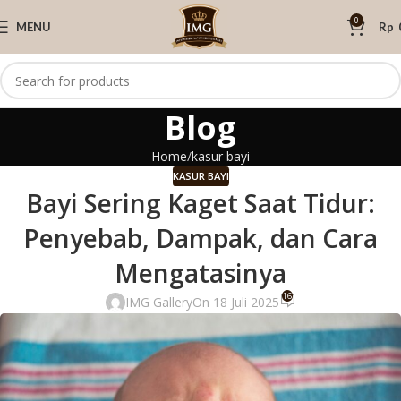
0
MENU
Rp
Blog
Home
kasur bayi
KASUR BAYI
Bayi Sering Kaget Saat Tidur:
Penyebab, Dampak, dan Cara
Mengatasinya
16
IMG Gallery
On 18 Juli 2025