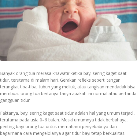
Banyak orang tua merasa khawatir ketika bayi sering kaget saat
tidur, terutama di malam hari. Gerakan refleks seperti tangan
terangkat tiba-tiba, tubuh yang meliuk, atau tangisan mendadak bisa
membuat orang tua bertanya-tanya apakah ini normal atau pertanda
gangguan tidur.
Faktanya, bayi sering kaget saat tidur adalah hal yang umum terjadi,
terutama pada usia 0–6 bulan. Meski umumnya tidak berbahaya,
penting bagi orang tua untuk memahami penyebabnya dan
bagaimana cara mengelolanya agar tidur bayi tetap berkualitas.