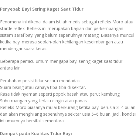
Penyebab Bayi Sering Kaget Saat Tidur
Fenomena ini dikenal dalam istilah medis sebagai refleks Moro atau
startle reflex. Refleks ini merupakan bagian dari perkembangan
sistem saraf bayi yang belum sepenuhnya matang. Biasanya muncul
ketika bayi merasa seolah-olah kehilangan keseimbangan atau
mendengar suara keras.
Beberapa pemicu umum mengapa bayi sering kaget saat tidur
antara lain:
Perubahan posisi tidur secara mendadak.
Suara bising atau cahaya tiba-tiba di sekitar.
Rasa tidak nyaman seperti popok basah atau perut kembung.
Suhu ruangan yang terlalu dingin atau panas.
Refleks Moro biasanya mulai berkurang ketika bayi berusia 3–4 bulan
dan akan menghilang sepenuhnya sekitar usia 5–6 bulan. Jadi, kondisi
ini umumnya bersifat sementara.
Dampak pada Kualitas Tidur Bayi