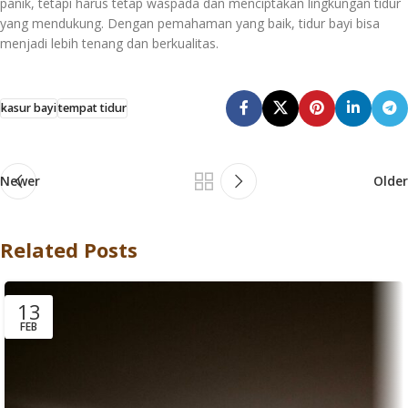
panik, tetapi harus tetap waspada dan menciptakan lingkungan tidur
yang mendukung. Dengan pemahaman yang baik, tidur bayi bisa
menjadi lebih tenang dan berkualitas.
kasur bayi
tempat tidur
Newer
Older
Related Posts
13
FEB