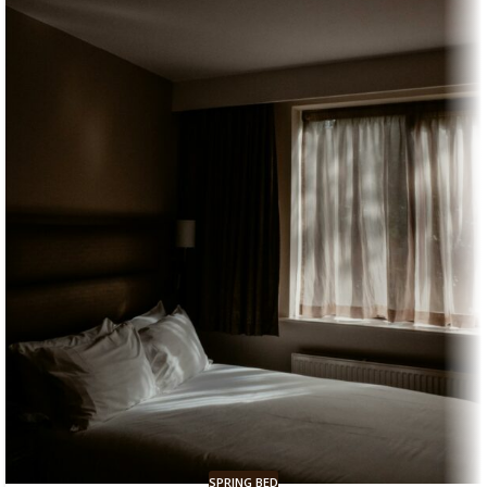
SPRING BED