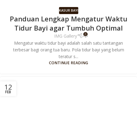
KASUR BAYI
Panduan Lengkap Mengatur Waktu
Tidur Bayi agar Tumbuh Optimal
0
IMG Gallery
Mengatur waktu tidur bayi adalah salah satu tantangan
terbesar bagi orang tua baru. Pola tidur bayi yang belum
teratur s...
CONTINUE READING
12
FEB