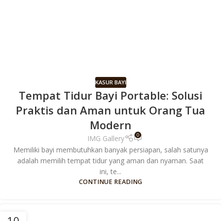
KASUR BAYI
Tempat Tidur Bayi Portable: Solusi
Praktis dan Aman untuk Orang Tua
Modern
0
IMG Gallery
Memiliki bayi membutuhkan banyak persiapan, salah satunya
adalah memilih tempat tidur yang aman dan nyaman. Saat
ini, te...
CONTINUE READING
10