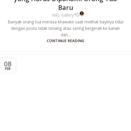
Baru
0
IMG Gallery
Banyak orang tua merasa khawatir saat melihat bayinya tidur
dengan posisi tidak tenang atau sering bergerak ke kanan
dan...
CONTINUE READING
08
FEB