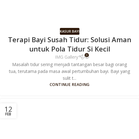
KASUR BAYI
Terapi Bayi Susah Tidur: Solusi Aman
untuk Pola Tidur Si Kecil
0
IMG Gallery
Masalah tidur sering menjadi tantangan besar bagi orang
tua, terutama pada masa awal pertumbuhan bayi. Bayi yang
sulit t...
CONTINUE READING
12
FEB