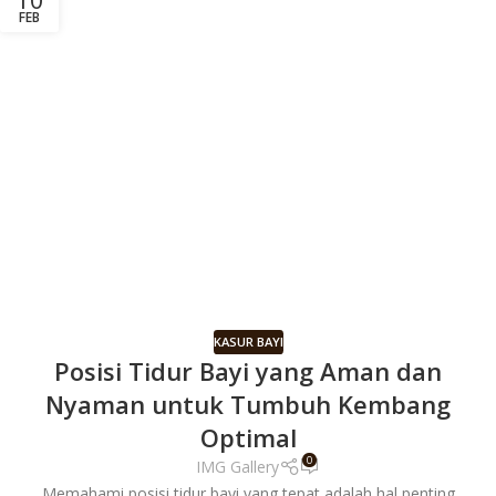
FEB
KASUR BAYI
Posisi Tidur Bayi yang Aman dan
Nyaman untuk Tumbuh Kembang
Optimal
0
IMG Gallery
Memahami posisi tidur bayi yang tepat adalah hal penting