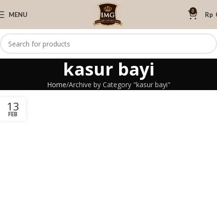
0
MENU
Rp
kasur bayi
Home
Archive by Category "kasur bayi"
13
FEB