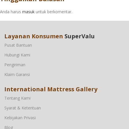
Anda harus
masuk
untuk berkomentar.
Layanan Konsumen
SuperValu
Pusat Bantuan
Hubungi Kami
Pengiriman
Klaim Garansi
International Mattress Gallery
Tentang Kami
Syarat & Ketentuan
Kebijakan Privasi
Blog