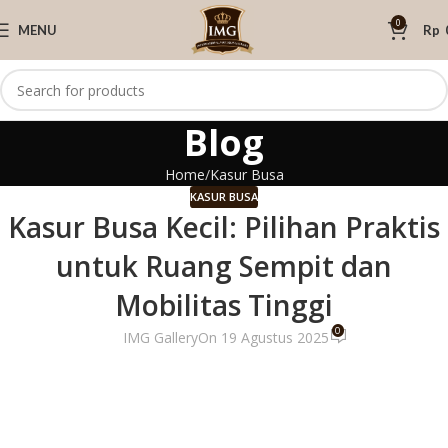
0
MENU
Rp
Blog
Home
Kasur Busa
KASUR BUSA
Kasur Busa Kecil: Pilihan Praktis
untuk Ruang Sempit dan
Mobilitas Tinggi
0
IMG Gallery
On 19 Agustus 2025