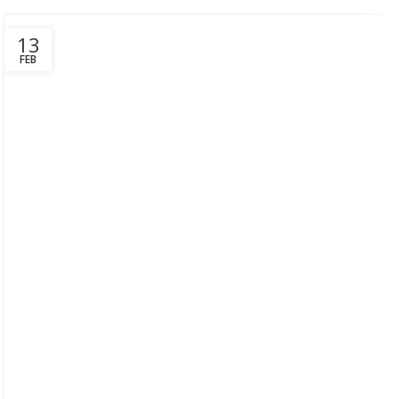
13
FEB