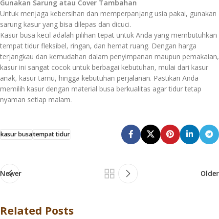
Gunakan Sarung atau Cover Tambahan
Untuk menjaga kebersihan dan memperpanjang usia pakai, gunakan
sarung kasur yang bisa dilepas dan dicuci.
Kasur busa kecil adalah pilihan tepat untuk Anda yang membutuhkan
tempat tidur fleksibel, ringan, dan hemat ruang. Dengan harga
terjangkau dan kemudahan dalam penyimpanan maupun pemakaian,
kasur ini sangat cocok untuk berbagai kebutuhan, mulai dari kasur
anak, kasur tamu, hingga kebutuhan perjalanan. Pastikan Anda
memilih kasur dengan material busa berkualitas agar tidur tetap
nyaman setiap malam.
kasur busa
tempat tidur
Newer
Older
Related Posts