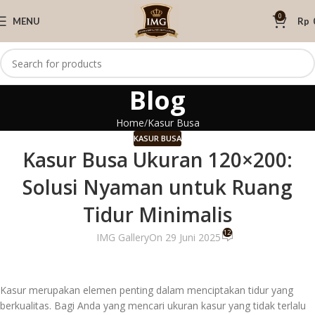
0
MENU
Rp
Blog
Home
Kasur Busa
KASUR BUSA
Kasur Busa Ukuran 120×200:
Solusi Nyaman untuk Ruang
Tidur Minimalis
12
IMG Gallery
On 29 Juni 2025
Kasur merupakan elemen penting dalam menciptakan tidur yang
berkualitas. Bagi Anda yang mencari ukuran kasur yang tidak terlalu