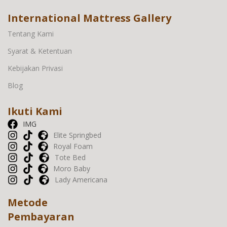
International Mattress Gallery
Tentang Kami
Syarat & Ketentuan
Kebijakan Privasi
Blog
Ikuti Kami
IMG
Elite Springbed
Royal Foam
Tote Bed
Moro Baby
Lady Americana
Metode
Pembayaran