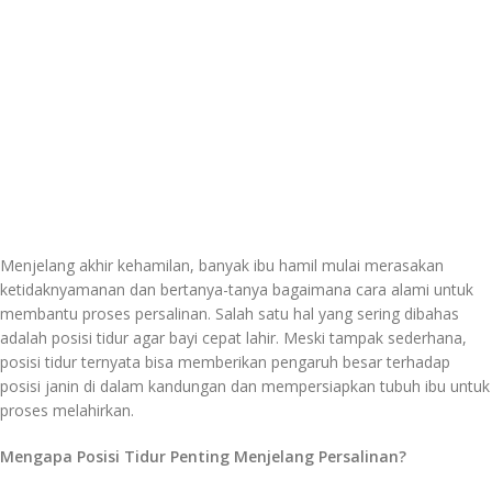
Menjelang akhir kehamilan, banyak ibu hamil mulai merasakan
ketidaknyamanan dan bertanya-tanya bagaimana cara alami untuk
membantu proses persalinan. Salah satu hal yang sering dibahas
adalah posisi tidur agar bayi cepat lahir. Meski tampak sederhana,
posisi tidur ternyata bisa memberikan pengaruh besar terhadap
posisi janin di dalam kandungan dan mempersiapkan tubuh ibu untuk
proses melahirkan.
Mengapa Posisi Tidur Penting Menjelang Persalinan?