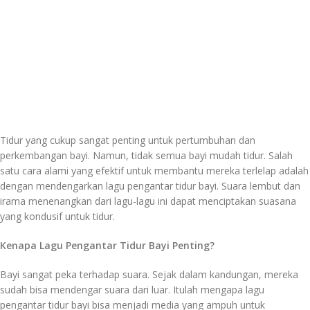
Tidur yang cukup sangat penting untuk pertumbuhan dan
perkembangan bayi. Namun, tidak semua bayi mudah tidur. Salah
satu cara alami yang efektif untuk membantu mereka terlelap adalah
dengan mendengarkan lagu pengantar tidur bayi. Suara lembut dan
irama menenangkan dari lagu-lagu ini dapat menciptakan suasana
yang kondusif untuk tidur.
Kenapa Lagu Pengantar Tidur Bayi Penting?
Bayi sangat peka terhadap suara. Sejak dalam kandungan, mereka
sudah bisa mendengar suara dari luar. Itulah mengapa lagu
pengantar tidur bayi bisa menjadi media yang ampuh untuk