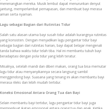
menenangkan mereka. Musik lembut dapat menurunkan denyut
jantung, memperlambat pernapasan, dan membuat bayi merasa
aman serta nyaman.
Lagu sebagai Bagian dari Rutinitas Tidur
Salah satu alasan utama bayi susah tidur adalah kurangnya rutinitas
yang konsisten. Dengan menjadikan lagu pengantar tidur bayi
sebagai bagian dari rutinitas harian, bayi dapat belajar mengenali
tanda bahwa waktu tidur telah tiba. Hal ini membantu tubuh bayi
beradaptasi dengan pola tidur yang lebih teratur.
Misalnya, setelah mandi dan diberi makan, orang tua bisa memutar
lagu tidur atau menyanyikannya secara langsung sambil
menggendong bayi. Suasana yang tenang ini akan membantu bayi
merasa rileks dan lebih mudah tertidur.
Koneksi Emosional Antara Orang Tua dan Bayi
Selain membantu bayi tertidur, lagu pengantar tidur bayi juga
memperkuat ikatan emosional antara orang tua dan anak. Ketika