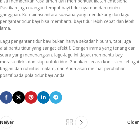
bisa memberikan rasa aman dan memperkuat ikatan emosional.
Pastikan juga ruangan tempat bayi tidur nyaman dan minim
gangguan. Kombinasi antara suasana yang mendukung dan lagu
pengantar tidur bayi bisa membantu bayi tidur lebih cepat dan lebih
lama.
Lagu pengantar tidur bayi bukan hanya sekadar hiburan, tapi juga
alat bantu tidur yang sangat efektif. Dengan irama yang tenang dan
suara yang menenangkan, lagu-lagu ini dapat membantu bayi
merasa rileks dan siap untuk tidur. Gunakan secara konsisten sebagai
bagian dari rutinitas malam, dan Anda akan melihat perubahan
positif pada pola tidur bayi Anda.
Newer
Older