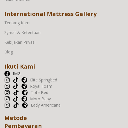
International Mattress Gallery
Tentang Kami
Syarat & Ketentuan
Kebijakan Privasi
Blog
Ikuti Kami
IMG
Elite Springbed
Royal Foam
Tote Bed
Moro Baby
Lady Americana
Metode
Pembayaran