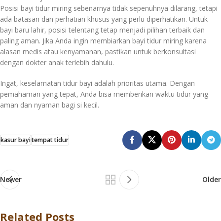
Posisi bayi tidur miring sebenarnya tidak sepenuhnya dilarang, tetapi
ada batasan dan perhatian khusus yang perlu diperhatikan. Untuk
bayi baru lahir, posisi telentang tetap menjadi pilihan terbaik dan
paling aman. Jika Anda ingin membiarkan bayi tidur miring karena
alasan medis atau kenyamanan, pastikan untuk berkonsultasi
dengan dokter anak terlebih dahulu.
Ingat, keselamatan tidur bayi adalah prioritas utama. Dengan
pemahaman yang tepat, Anda bisa memberikan waktu tidur yang
aman dan nyaman bagi si kecil.
kasur bayi
tempat tidur
Newer
Older
Related Posts