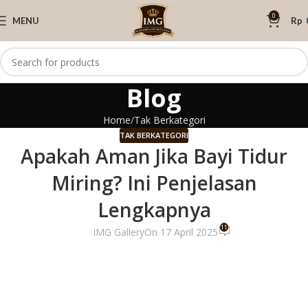
0
MENU
Rp
Blog
Home
Tak Berkategori
TAK BERKATEGORI
Apakah Aman Jika Bayi Tidur
Miring? Ini Penjelasan
Lengkapnya
11
IMG Gallery
On 17 April 2025