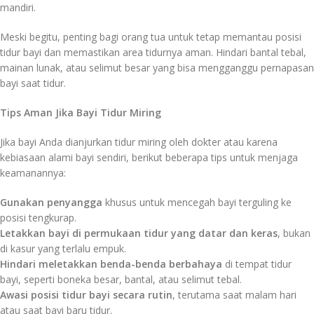
mandiri.
Meski begitu, penting bagi orang tua untuk tetap memantau posisi
tidur bayi dan memastikan area tidurnya aman. Hindari bantal tebal,
mainan lunak, atau selimut besar yang bisa mengganggu pernapasan
bayi saat tidur.
Tips Aman Jika Bayi Tidur Miring
Jika bayi Anda dianjurkan tidur miring oleh dokter atau karena
kebiasaan alami bayi sendiri, berikut beberapa tips untuk menjaga
keamanannya:
Gunakan penyangga
khusus untuk mencegah bayi terguling ke
posisi tengkurap.
Letakkan bayi di permukaan tidur yang datar dan keras
, bukan
di kasur yang terlalu empuk.
Hindari meletakkan benda-benda berbahaya
di tempat tidur
bayi, seperti boneka besar, bantal, atau selimut tebal.
Awasi posisi tidur bayi secara rutin
, terutama saat malam hari
atau saat bayi baru tidur.