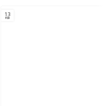
13
FEB