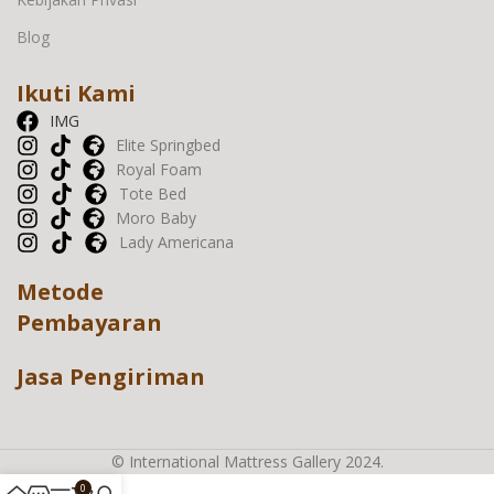
Blog
Ikuti Kami
IMG
Elite Springbed
Royal Foam
Tote Bed
Moro Baby
Lady Americana
Metode
Pembayaran
Jasa Pengiriman
© International Mattress Gallery 2024.
0