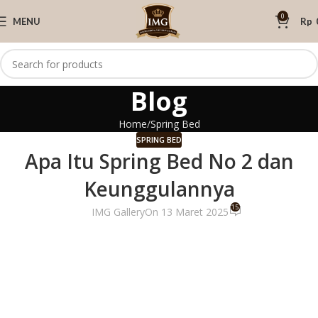
0
MENU
Rp
Blog
Home
Spring Bed
SPRING BED
Apa Itu Spring Bed No 2 dan
Keunggulannya
15
IMG Gallery
On 13 Maret 2025