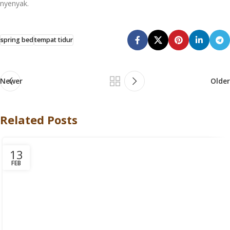
nyenyak.
spring bed
tempat tidur
Newer
Older
Related Posts
13
FEB