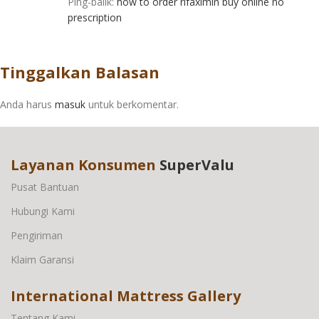
Ping-balik:
how to order rifaximin buy online no
prescription
Tinggalkan Balasan
Anda harus
masuk
untuk berkomentar.
Layanan Konsumen
SuperValu
Pusat Bantuan
Hubungi Kami
Pengiriman
Klaim Garansi
International Mattress Gallery
Tentang Kami