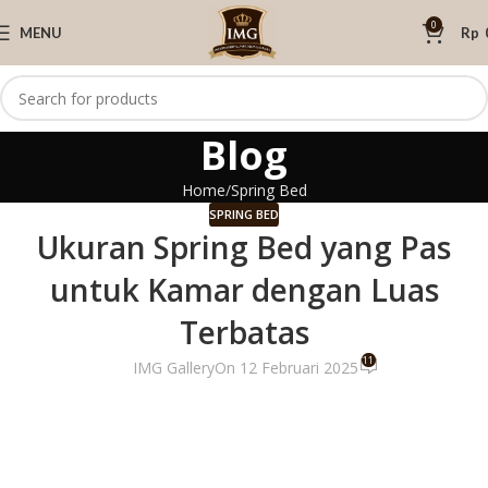
0
MENU
Rp
Blog
Home
Spring Bed
SPRING BED
Ukuran Spring Bed yang Pas
untuk Kamar dengan Luas
Terbatas
11
IMG Gallery
On 12 Februari 2025