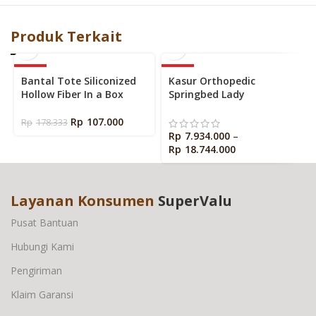
Produk Terkait
-40%
-60%
Bantal Tote Siliconized
Kasur Orthopedic
Hollow Fiber In a Box
Springbed Lady
Americana Dr Hard
Rp
107.000
Rp
178.333
Rp
7.934.000
–
Rp
18.744.000
Layanan Konsumen
SuperValu
Pusat Bantuan
Hubungi Kami
Pengiriman
Klaim Garansi