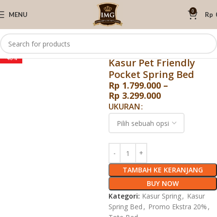
0
MENU
Rp
Click to enlarge
Beranda
Tote Bed
Kasur Spring
Tote Yama Petto |
-40%
Kasur Pet Friendly
Pocket Spring Bed
Rp
1.799.000
–
Rp
3.299.000
UKURAN
TAMBAH KE KERANJANG
BUY NOW
Kategori:
Kasur Spring
,
Kasur
Spring Bed
,
Promo Ekstra 20%
,