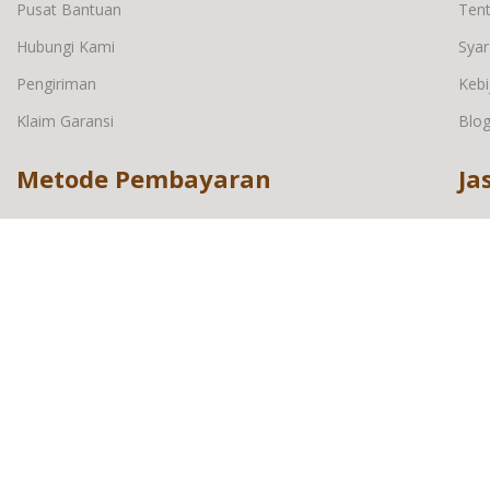
Pusat Bantuan
Ten
Hubungi Kami
Syar
Pengiriman
Kebi
Klaim Garansi
Blo
Metode Pembayaran
Ja