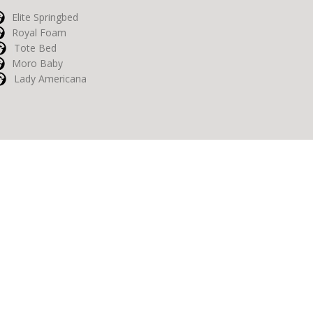
Elite Springbed
Royal Foam
Tote Bed
Moro Baby
Lady Americana