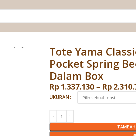
Pocket Spring Bed Vacuum Dalam Box
Tote Yama Classi
Pocket Spring B
Dalam Box
Rp
1.337.130
–
Rp
2.310.
UKURAN
TAMBAH 
B