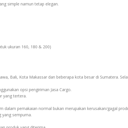
s
ang simple namun tetap elegan.
ntuk ukuran 160, 180 & 200)
Jawa, Bali, Kota Makassar dan beberapa kota besar di Sumatera. Selai
menggunakan opsi pengiriman Jasa Cargo.
 yang tertera.
 dalam pemakaian normal bukan merupakan kerusakan/gagal produk
g yang sempurna.
ian produk yang diterima.