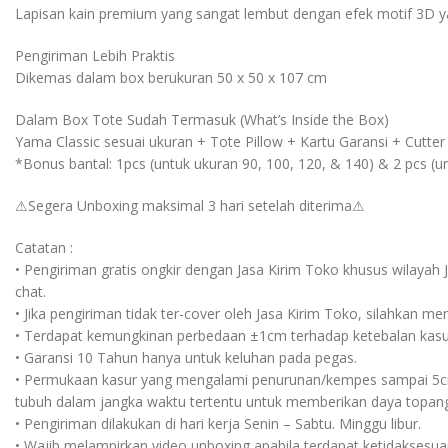
Lapisan kain premium yang sangat lembut dengan efek motif 3D y
Pengiriman Lebih Praktis
Dikemas dalam box berukuran 50 x 50 x 107 cm
Dalam Box Tote Sudah Termasuk (What’s Inside the Box)
Yama Classic sesuai ukuran + Tote Pillow + Kartu Garansi + Cutter
*Bonus bantal: 1pcs (untuk ukuran 90, 100, 120, & 140) & 2 pcs (u
⚠Segera Unboxing maksimal 3 hari setelah diterima⚠
Catatan :
• Pengiriman gratis ongkir dengan Jasa Kirim Toko khusus wilayah 
chat.
• Jika pengiriman tidak ter-cover oleh Jasa Kirim Toko, silahkan 
• Terdapat kemungkinan perbedaan ±1cm terhadap ketebalan kasur
• Garansi 10 Tahun hanya untuk keluhan pada pegas.
• Permukaan kasur yang mengalami penurunan/kempes sampai 5cm
tubuh dalam jangka waktu tertentu untuk memberikan daya topan
• Pengiriman dilakukan di hari kerja Senin – Sabtu. Minggu libur.
• Wajib melampirkan video unboxing apabila terdapat ketidaksesua