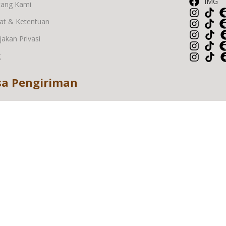
IMG
tang Kami
at & Ketentuan
jakan Privasi
g
sa Pengiriman
© International Mattress Gallery 2024.