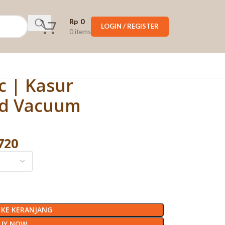
Rp
0
LOGIN / REGISTER
0
items
c | Kasur
ed Vacuum
720
KE KERANJANG
UY NOW