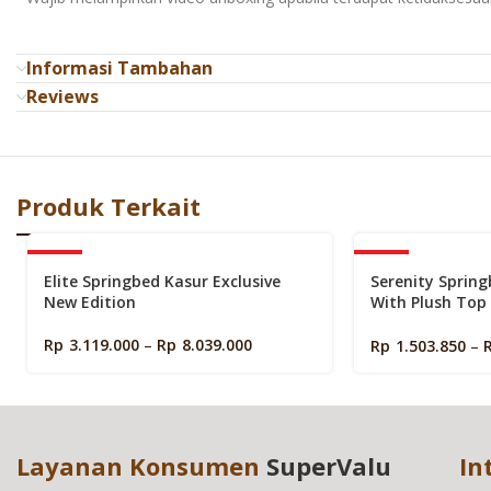
Informasi Tambahan
Reviews
Produk Terkait
-59%
-43%
Elite Springbed Kasur Exclusive
Serenity Spring
New Edition
With Plush Top
Elite Springbed
Rp
3.119.000
–
Rp
8.039.000
Rp
1.503.850
–
Layanan Konsumen
SuperValu
In