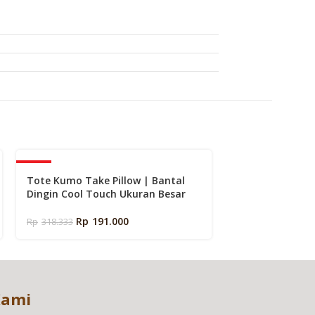
-40%
-40%
Tote Kumo Take Pillow | Bantal
Tote Tatami So
Dingin Cool Touch Ukuran Besar
Portable Lipat 
Rp
191.000
Rp
1
Rp
318.333
Rp
2.280.000
Kami