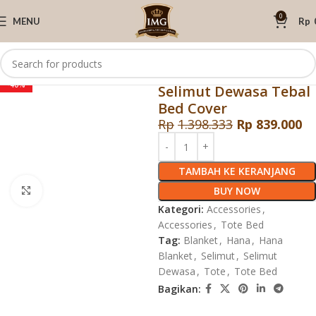
0
MENU
Rp
Beranda
Tote Bed
Accessories
Tote Hana Blanket |
-40%
Selimut Dewasa Tebal
Bed Cover
Rp
1.398.333
Rp
839.000
TAMBAH KE KERANJANG
BUY NOW
Click to enlarge
Kategori:
Accessories
,
Accessories
,
Tote Bed
Tag:
Blanket
,
Hana
,
Hana
Blanket
,
Selimut
,
Selimut
Dewasa
,
Tote
,
Tote Bed
Bagikan: