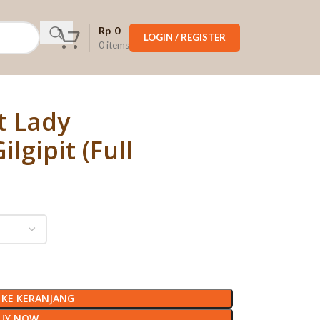
Rp
0
LOGIN / REGISTER
0
items
t Lady
lgipit (Full
KE KERANJANG
UY NOW