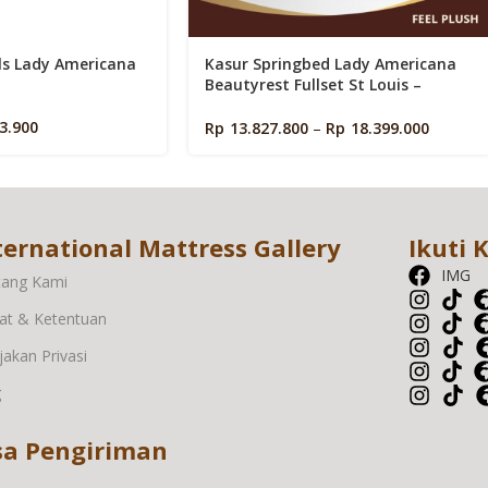
als Lady Americana
Kasur Springbed Lady Americana
Beautyrest Fullset St Louis –
100×200
3.900
Rp
13.827.800
–
Rp
18.399.000
ternational Mattress Gallery
Ikuti 
IMG
tang Kami
at & Ketentuan
jakan Privasi
g
sa Pengiriman