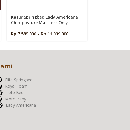
Kasur Springbed Lady Americana
Sprei dan Seli
Chiroposture Mattress Only
type Gimora (Ful
Rp
7.589.000
–
Rp
11.039.000
Rp
1.999.000
Kami
Elite Springbed
Royal Foam
Tote Bed
Moro Baby
Lady Americana