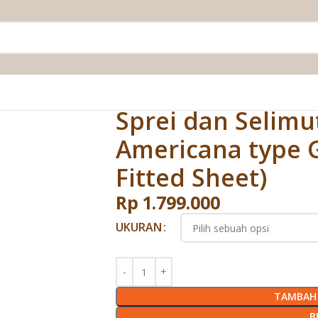
ericana type Gilgipit (Full Fitted Sheet)
Sprei dan Selimu
Americana type Gi
Fitted Sheet)
Rp
1.799.000
UKURAN
TAMBAH 
B