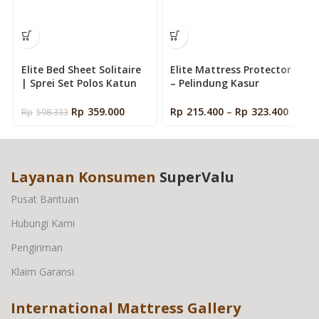
Elite Bed Sheet Solitaire
Elite Mattress Protector
| Sprei Set Polos Katun
– Pelindung Kasur
Signature Premium Halus
Premium Anti Noda dan
Tinggi 35cm | Fitted
Debu (Matras Protector)
Rp
359.000
Rp
215.400
–
Rp
323.400
Rp
598.333
Sheet Queen – Super
King Size + Sarung
Bantal Guling
Layanan Konsumen
SuperValu
Pusat Bantuan
Hubungi Kami
Pengiriman
Klaim Garansi
International Mattress Gallery