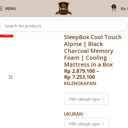
0
MENU
Rp
Beranda
Elite Springbed
Kasur Spring
Kasur Dingin Elite
-46%
SleepBox Cool Touch
Alpine | Black
Charcoal Memory
Foam | Cooling
Mattress in a Box
Rp
2.879.100
–
Rp
7.253.100
Click to enlarge
KELENGKAPAN
UKURAN