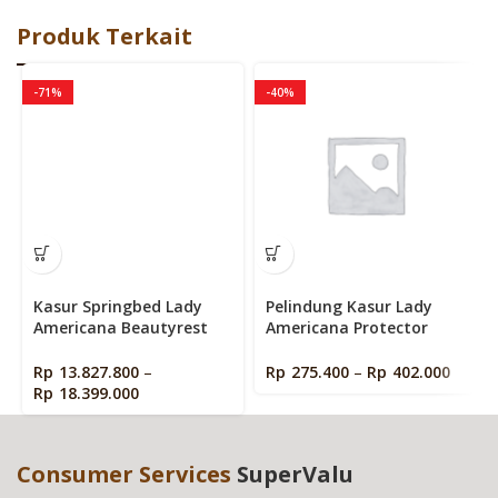
Produk Terkait
-71%
-40%
Kasur Springbed Lady
Pelindung Kasur Lady
Americana Beautyrest
Americana Protector
Fullset St Louis – 100×200
Waterproof ( Mattress
protector )
Rp
13.827.800
–
Rp
275.400
–
Rp
402.000
Rp
18.399.000
Consumer Services
SuperValu