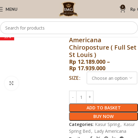
0
MENU
Rp
Home
Lady Americana
Kasur Spring
Kasur Springbed Lady
-53%
Americana
Chiroposture ( Full Set
St Louis )
Rp
12.189.000
–
Rp
17.939.000
SIZE
Click to enlarge
ADD TO BASKET
BUY NOW
Categories:
Kasur Spring
,
Kasur
Spring Bed
,
Lady Americana