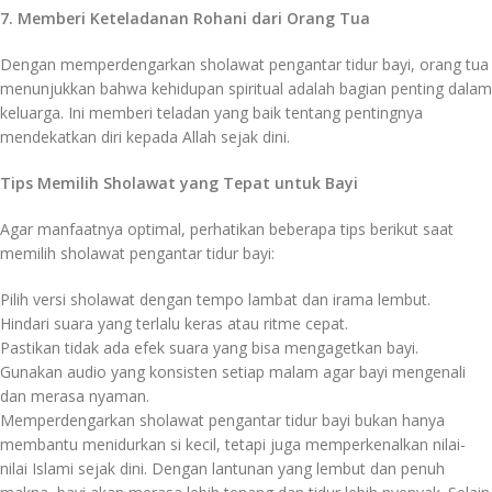
7. Memberi Keteladanan Rohani dari Orang Tua
Dengan memperdengarkan sholawat pengantar tidur bayi, orang tua
menunjukkan bahwa kehidupan spiritual adalah bagian penting dalam
keluarga. Ini memberi teladan yang baik tentang pentingnya
mendekatkan diri kepada Allah sejak dini.
Tips Memilih Sholawat yang Tepat untuk Bayi
Agar manfaatnya optimal, perhatikan beberapa tips berikut saat
memilih sholawat pengantar tidur bayi:
Pilih versi sholawat dengan tempo lambat dan irama lembut.
Hindari suara yang terlalu keras atau ritme cepat.
Pastikan tidak ada efek suara yang bisa mengagetkan bayi.
Gunakan audio yang konsisten setiap malam agar bayi mengenali
dan merasa nyaman.
Memperdengarkan sholawat pengantar tidur bayi bukan hanya
membantu menidurkan si kecil, tetapi juga memperkenalkan nilai-
nilai Islami sejak dini. Dengan lantunan yang lembut dan penuh