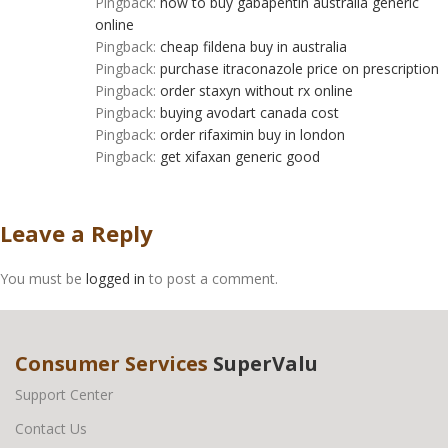
Pingback:
how to buy gabapentin australia generic
online
Pingback:
cheap fildena buy in australia
Pingback:
purchase itraconazole price on prescription
Pingback:
order staxyn without rx online
Pingback:
buying avodart canada cost
Pingback:
order rifaximin buy in london
Pingback:
get xifaxan generic good
Leave a Reply
You must be
logged in
to post a comment.
Consumer Services
SuperValu
Support Center
Contact Us