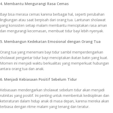
4. Membantu Mengurangi Rasa Cemas
Bayi bisa merasa cemas karena berbagai hal, seperti perubahan
lingkungan atau saat berpisah dari orang tua. Lantunan sholawat
yang konsisten setiap malam membantu menciptakan rasa aman
dan mengurangi kecemasan, membuat tidur bayi lebih nyenyak.
5. Membangun Kedekatan Emosional dengan Orang Tua
Orang tua yang menemani bayi tidur sambil memperdengarkan
sholawat pengantar tidur bayi menciptakan ikatan batin yang kuat.
Momen ini menjadi waktu berkualitas yang memperkuat hubungan
antara orang tua dan anak.
6. Menjadi Kebiasaan Positif Sebelum Tidur
Kebiasaan mendengarkan sholawat sebelum tidur akan menjadi
rutinitas yang positif. Ini penting untuk membentuk kedisiplinan dan
keteraturan dalam hidup anak di masa depan, karena mereka akan
terbiasa dengan ritme malam yang tenang dan teratur.