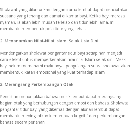
Sholawat yang dilantunkan dengan irama lembut dapat menciptakan
suasana yang tenang dan damai di kamar bayi. Ketika bayi merasa
nyaman, ia akan lebih mudah terlelap dan tidur lebih lama. Ini
membantu membentuk pola tidur yang sehat.
2. Menanamkan Nilai-Nilai Islami Sejak Usia Dini
Mendengarkan sholawat pengantar tidur bayi setiap hari menjadi
cara efektif untuk memperkenalkan nilai-nilai Islam sejak dini. Meski
bayi belum memahami maknanya, pengulangan suara sholawat akan
membentuk ikatan emosional yang kuat terhadap Islam.
3. Merangsang Perkembangan Otak
Penelitian menunjukkan bahwa musik lembut dapat merangsang
bagian otak yang berhubungan dengan emosi dan bahasa. Sholawat
pengantar tidur bayi yang dikemas dengan alunan lembut dapat
membantu meningkatkan kemampuan kognitif dan perkembangan
bahasa secara perlahan.