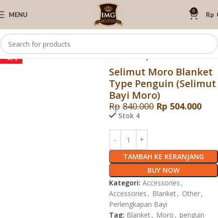
0
MENU
Rp
Click to enlarge
Beranda
Moro Baby
Blanket
Moro Baby
-40%
Selimut Moro Blanket
Type Penguin (Selimut
Bayi Moro)
Rp
840.000
Rp
504.000
Stok 4
TAMBAH KE KERANJANG
BUY NOW
Kategori:
Accessories
,
Accessories
,
Blanket
,
Other
,
Perlengkapan Bayi
Tag:
Blanket
,
Moro
,
penguin