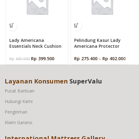
Lady Americana
Pelindung Kasur Lady
Essentials Neck Cushion
Americana Protector
Memory Foam Pillow
Waterproof ( Mattress
protector )
Rp
399.500
Rp
275.400
–
Rp
402.000
Rp
665.000
Layanan Konsumen
SuperValu
Pusat Bantuan
Hubungi Kami
Pengiriman
Klaim Garansi
International Mattress Gallery