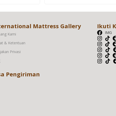
ternational Mattress Gallery
Ikuti 
IMG
tang Kami
at & Ketentuan
jakan Privasi
g
sa Pengiriman