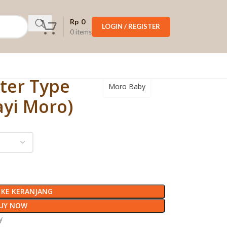
Rp
0
LOGIN / REGISTER
0
items
ter Type
Moro Baby
ayi Moro)
KE KERANJANG
UY NOW
y