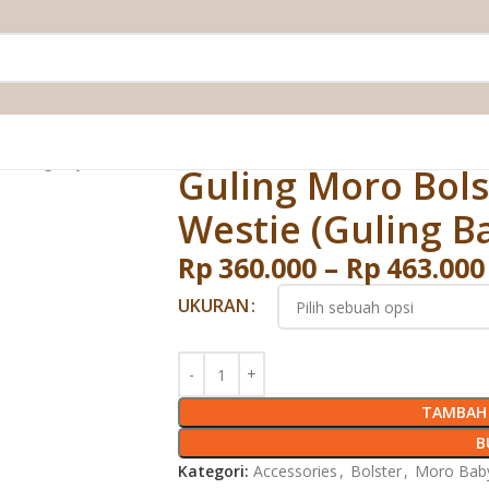
 (Guling Bayi Moro)
Guling Moro Bols
Westie (Guling B
Rp
360.000
–
Rp
463.000
UKURAN
TAMBAH 
B
Kategori:
Accessories
,
Bolster
,
Moro Bab