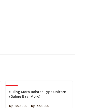
k
-40%
-40%
Guling Moro Bolster Type Unicorn
Piyama Moro Sh
(Guling Bayi Moro)
Corgi (Baju Tid
Rp
360.000
–
Rp
463.000
Rp
28
Rp
480.000