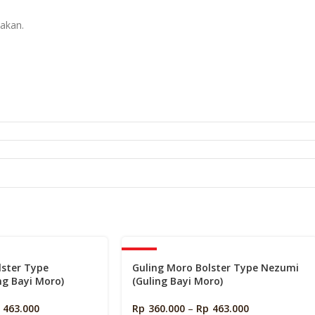
s
akan.
-40%
lster Type
Guling Moro Bolster Type Nezumi
ng Bayi Moro)
(Guling Bayi Moro)
463.000
Rp
360.000
–
Rp
463.000