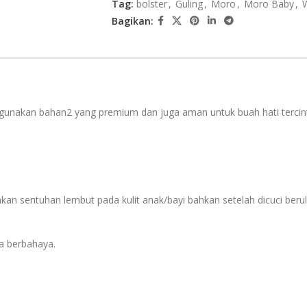
Tag:
bolster
,
Guling
,
Moro
,
Moro Baby
,
Bagikan:
unakan bahan2 yang premium dan juga aman untuk buah hati tercinta.
sentuhan lembut pada kulit anak/bayi bahkan setelah dicuci berula
a berbahaya.