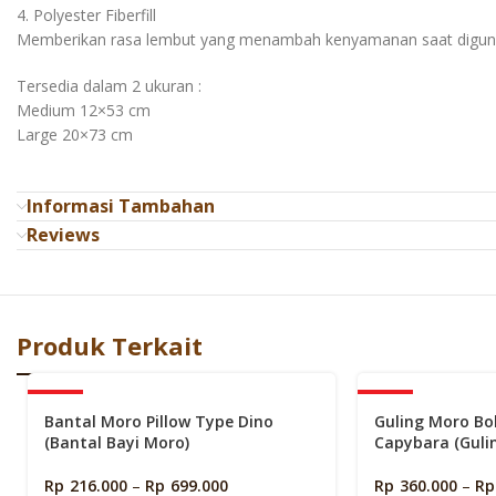
4. Polyester Fiberfill
Memberikan rasa lembut yang menambah kenyamanan saat digun
Tersedia dalam 2 ukuran :
Medium 12×53 cm
Large 20×73 cm
Informasi Tambahan
Reviews
Produk Terkait
-40%
-40%
Bantal Moro Pillow Type Dino
Guling Moro Bo
(Bantal Bayi Moro)
Capybara (Guli
Rp
216.000
–
Rp
699.000
Rp
360.000
–
Rp