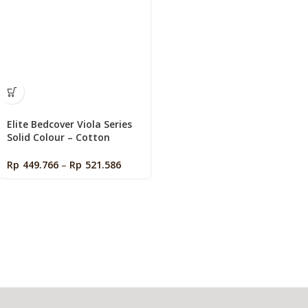
Elite Bedcover Viola Series
Solid Colour – Cotton
Signature Size 160 / 180 /
200 ( Bed Cover + Sprei )
Rp
449.766
–
Rp
521.586