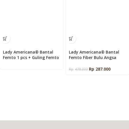
Lady Americana® Bantal
Lady Americana® Bantal
Femto 1 pcs + Guling Femto
Femto Fiber Bulu Angsa
1 pcs (Paket Bundling)
(Goose Down)
Rp
287.000
Rp
478.333