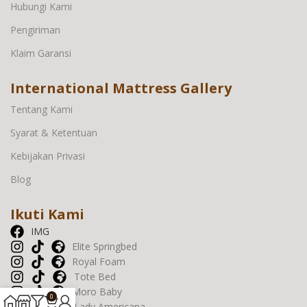
Hubungi Kami
Pengiriman
Klaim Garansi
International Mattress Gallery
Tentang Kami
Syarat & Ketentuan
Kebijakan Privasi
Blog
Ikuti Kami
IMG
Elite Springbed
Royal Foam
Tote Bed
Moro Baby
0
Lady Americana