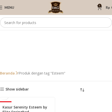
0
MENU
Rp
Produk dengan tag “Esteem”
Beranda
Show sidebar
-42%
Kasur Serenity Esteem by
Elite Springbed