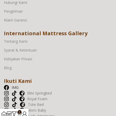
Hubungi Kami
Pengiriman
Klaim Garansi
International Mattress Gallery
Tentang Kami
Syarat & Ketentuan
Kebijakan Privasi
Blog
Ikuti Kami
IMG
Elite Springbed
Royal Foam
Tote Bed
Moro Baby
0
Lady Americana