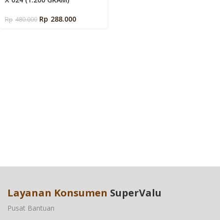
Rp
288.000
Rp
480.000
Layanan Konsumen
SuperValu
Pusat Bantuan