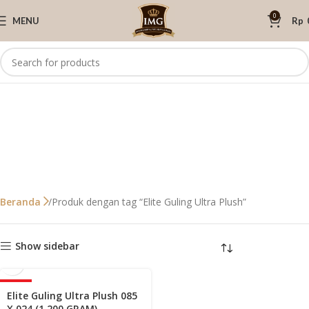
0
MENU
Rp
Produk dengan tag “Elite Guling Ultra Plush”
Beranda
Show sidebar
-40%
Elite Guling Ultra Plush 085
X 024 (1.200 GRAM)