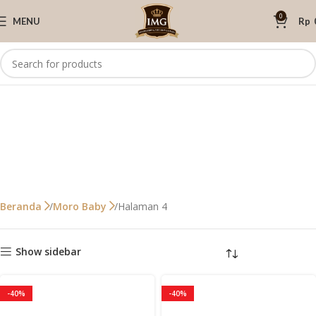
0
MENU
Rp
Halaman 4
Beranda
Moro Baby
Show sidebar
-40%
-40%