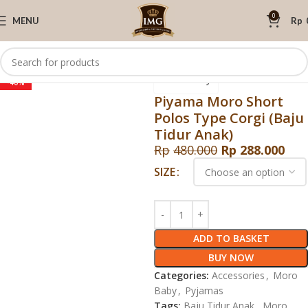
0
MENU
Rp
Click to enlarge
Home
Moro Baby
Pyjamas
Moro Baby
-40%
Piyama Moro Short
Polos Type Corgi (Baju
Tidur Anak)
Rp
480.000
Rp
288.000
SIZE
ADD TO BASKET
BUY NOW
Categories:
Accessories
,
Moro
Baby
,
Pyjamas
Tags:
Baju Tidur Anak
,
Moro
,