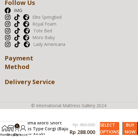
Follow Us
IMG
Elite Springbed
Royal Foam
Tote Bed
Moro Baby
Lady Americana
Payment
Method
Delivery Service
© International Mattress Gallery 2024.
Piyama Moro Short
Rp
480.000
SELECT
BUY
0
Polos Type Corgi (Baju
Rp
288.000
OPTIONS
NOW
Tidur Anak)
Home
Shop
Cart
My account