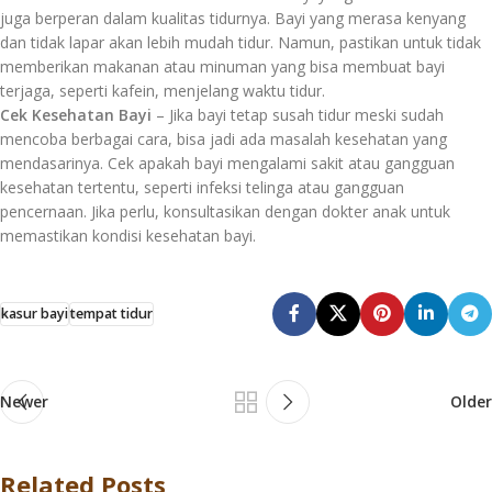
juga berperan dalam kualitas tidurnya. Bayi yang merasa kenyang
dan tidak lapar akan lebih mudah tidur. Namun, pastikan untuk tidak
memberikan makanan atau minuman yang bisa membuat bayi
terjaga, seperti kafein, menjelang waktu tidur.
Cek Kesehatan Bayi
– Jika bayi tetap susah tidur meski sudah
mencoba berbagai cara, bisa jadi ada masalah kesehatan yang
mendasarinya. Cek apakah bayi mengalami sakit atau gangguan
kesehatan tertentu, seperti infeksi telinga atau gangguan
pencernaan. Jika perlu, konsultasikan dengan dokter anak untuk
memastikan kondisi kesehatan bayi.
kasur bayi
tempat tidur
Newer
Older
Related Posts