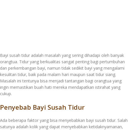
Bayi susah tidur adalah masalah yang sering dihadapi oleh banyak
orangtua. Tidur yang berkualitas sangat penting bagi pertumbuhan
dan perkembangan bayi, namun tidak sedikit bayi yang mengalami
kesulitan tidur, baik pada malam hari maupun saat tidur siang.
Masalah ini tentunya bisa menjadi tantangan bagi orangtua yang
ingin memastikan buah hati mereka mendapatkan istirahat yang
cukup.
Penyebab Bayi Susah Tidur
Ada beberapa faktor yang bisa menyebabkan bayi susah tidur. Salah
satunya adalah kolik yang dapat menyebabkan ketidaknyamanan,